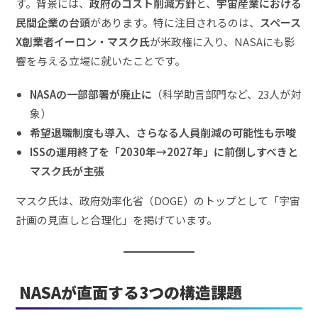
す。背景には、
政府のコスト削減方針
と、
宇宙産業における
民間企業の台頭
があります。特に注目されるのは、
スペース
X創業者イーロン・マスク氏
が米政権に入り、NASAにも影
響を与える立場に就いたことです。
NASAの一部部署が廃止に
（科学助言部門など、23人が対
象）
希望退職制度も導入、さらなる人員削減の可能性も示唆
ISSの運用終了を「2030年→2027年」に前倒しすべきと
マスク氏が主張
マスク氏は、政府効率化省（DOGE）のトップとして「宇宙
計画の見直しと合理化」を掲げています。
NASAが直面する3つの構造課題