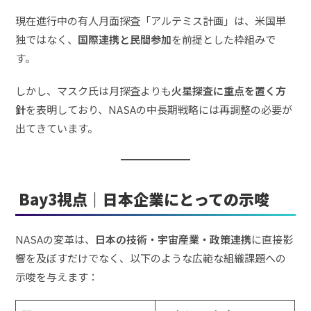
現在進行中の有人月面探査「アルテミス計画」は、米国単
独ではなく、
国際連携と民間参加
を前提とした枠組みで
す。
しかし、マスク氏は月探査よりも
火星探査に重点を置く方
針
を表明しており、NASAの中長期戦略には再調整の必要が
出てきています。
Bay3視点｜日本企業にとっての示唆
NASAの変革は、
日本の技術・宇宙産業・政策連携
に直接影
響を及ぼすだけでなく、以下のような広範な組織課題への
示唆を与えます：