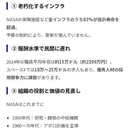
① 老朽化するインフラ
NASAの実験施設など
全インフラのうち83%が設計寿命を
超過
。
予算の制約により、更新が進んでいません。
② 報酬水準で民間に遅れ
2024年の職員平均年収は
約15万ドル（約2200万円）
。
スペースXでは
18万～25万ドル
の求人もあり、
優秀人材の採
用競争力に課題
があります。
③ 組織の役割と価値の見直し
NASAはこれまでに
1950年代：研究・開発の中核機関
1960～70年代：アポロ計画を主導