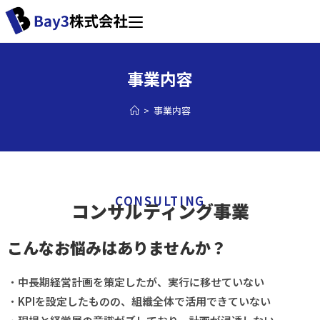
事業内容
>
事業内容
CONSULTING
コンサルティング事業
こんなお悩みはありませんか？
・
中長期経営計画を策定したが、実行に移せていない
・
KPIを設定したものの、組織全体で活用できていない