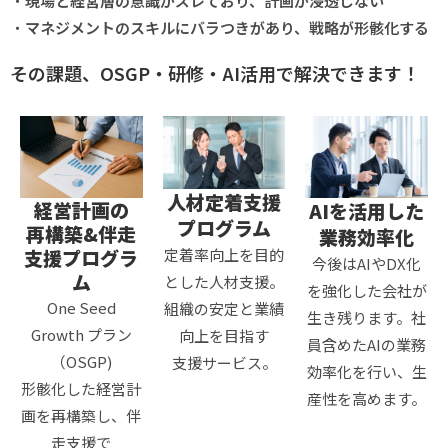
・
現場と経営層の意識がズレており、計画が浸透しない
・
マネジメントのスキルにバラつきがあり、戦略が形骸化する
その課題、OSGP・研修・AI活用で解決できます！
人材定着支援
経営計画の
AIを活用した
プログラム
再構築&伴走
業務効率化
支援プログラ
定着率向上を目的
今後はAIやDX化
ム
とした人材支援。
を強化した会社が
One Seed
組織の安定と業績
生き残ります。社
Growth プラン
向上を目指す
員含めたAIの業務
（OSGP)
支援サービス。
効率化を行い、生
形骸化した経営計
産性を高めます。
画を再構築し、伴
走支援で