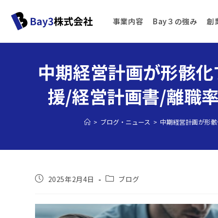
事業内容
Bay３の強み
創
中期経営計画が形骸化
援/経営計画書/離職
>
ブログ・ニュース
>
中期経営計画が形骸
2025年2月4日
ブログ