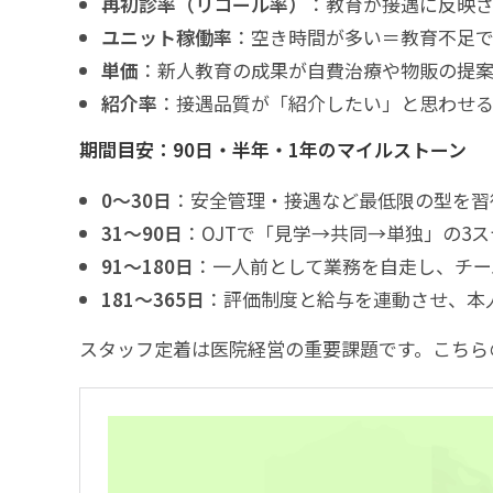
再初診率（リコール率）
：教育が接遇に反映
ユニット稼働率
：空き時間が多い＝教育不足で
単価
：新人教育の成果が自費治療や物販の提
紹介率
：接遇品質が「紹介したい」と思わせ
期間目安：90日・半年・1年のマイルストーン
0〜30日
：安全管理・接遇など最低限の型を習
31〜90日
：OJTで「見学→共同→単独」の3
91〜180日
：一人前として業務を自走し、チー
181〜365日
：評価制度と給与を連動させ、本
スタッフ定着は医院経営の重要課題です。こちら