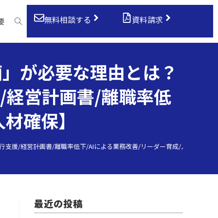
無料相談する
資料請求
要
画」が必要な理由とは？
援/経営計画書/離職率低
人材確保】
行支援/経営計画書/離職率低下/AIによる業務改善/リーダー育成/人材確保】
最近の投稿