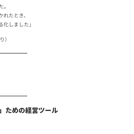
た。
かれたとき、
る化しました」
より）
」ための経営ツール