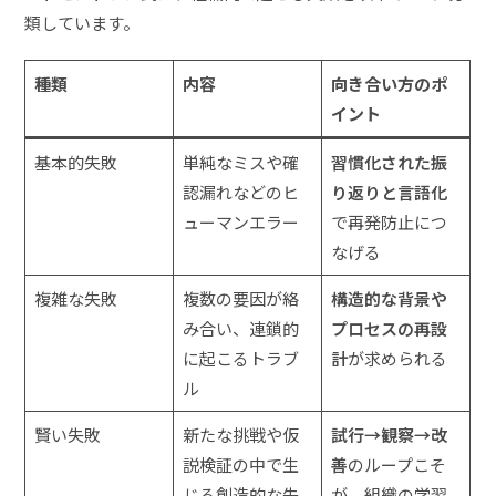
類しています。
種類
内容
向き合い方のポ
イント
基本的失敗
単純なミスや確
習慣化された振
認漏れなどのヒ
り返りと言語化
ューマンエラー
で再発防止につ
なげる
複雑な失敗
複数の要因が絡
構造的な背景や
み合い、連鎖的
プロセスの再設
に起こるトラブ
計
が求められる
ル
賢い失敗
新たな挑戦や仮
試行→観察→改
説検証の中で生
善
のループこそ
じる創造的な失
が、組織の学習