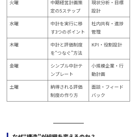
火曜
中期経営計画策
現状分析・目標
定の5ステップ
設計
水曜
中計を実行に移
社内共有・進捗
す3つのポイント
管理
木曜
中計と評価制度
KPI・役割設計
を“つなぐ”方法
金曜
シンプル中計テ
小規模企業・行
ンプレート
動計画
土曜
納得される評価
面談・フィード
制度の作り方
バック
なぜ“構造”が組織を変えるのか？