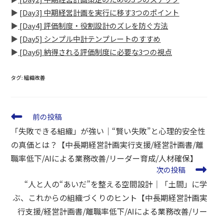
▶
[Day3] 中期経営計画を実行に移す3つのポイント
▶
[Day4] 評価制度・役割設計のズレを防ぐ方法
▶
[Day5] シンプル中計テンプレートのすすめ
▶
[Day6] 納得される評価制度に必要な3つの視点
タグ
:
組織改善
前の投稿
「失敗できる組織」が強い｜“賢い失敗”と心理的安全性
の真価とは？【中長期経営計画実行支援/経営計画書/離
職率低下/AIによる業務改善/リーダー育成/人材確保】
次の投稿
“人と人の“あいだ”を整える空間設計｜「土間」に学
ぶ、これからの組織づくりのヒント【中長期経営計画実
行支援/経営計画書/離職率低下/AIによる業務改善/リー