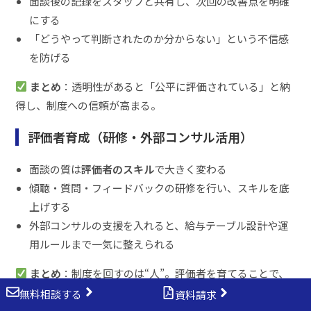
面談後の記録をスタッフと共有し、次回の改善点を明確
にする
「どうやって判断されたのか分からない」という不信感
を防げる
まとめ
：透明性があると「公平に評価されている」と納
得し、制度への信頼が高まる。
評価者育成（研修・外部コンサル活用）
面談の質は
評価者のスキル
で大きく変わる
傾聴・質問・フィードバックの研修を行い、スキルを底
上げする
外部コンサルの支援を入れると、給与テーブル設計や運
用ルールまで一気に整えられる
まとめ
：制度を回すのは“人”。評価者を育てることで、
医院全体の面談文化が根づきます。
無料相談する
資料請求