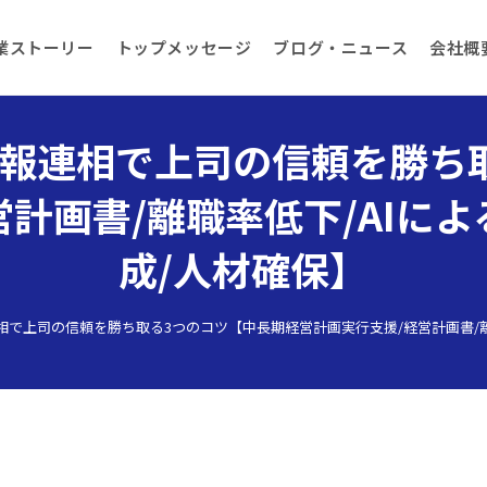
業ストーリー
トップメッセージ
ブログ・ニュース
会社概
報連相で上司の信頼を勝ち
計画書/離職率低下/AIに
成/人材確保】
で上司の信頼を勝ち取る3つのコツ【中長期経営計画実行支援/経営計画書/離