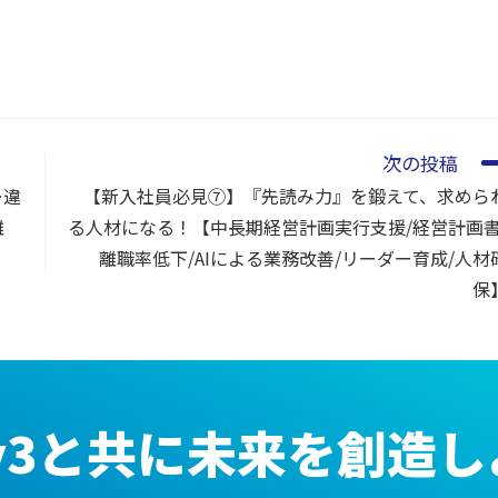
次の投稿
…違
【新入社員必見⑦】『先読み力』を鍛えて、求めら
離
る人材になる！【中長期経営計画実行支援/経営計画書
】
離職率低下/AIによる業務改善/リーダー育成/人材
保
ay3と共に未来を創造し