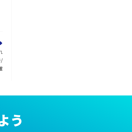
れ
/
確
】
よう